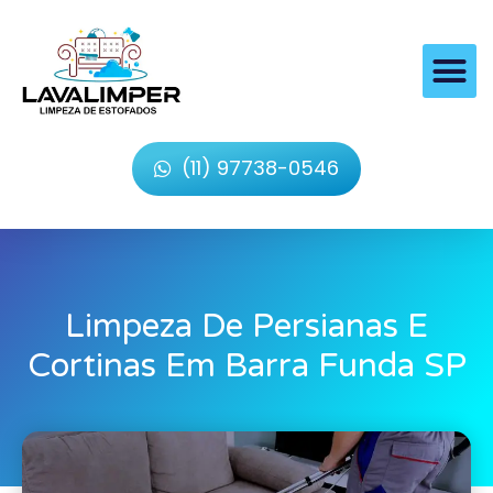
(11) 97738-0546
Limpeza De Persianas E
Cortinas Em Barra Funda SP