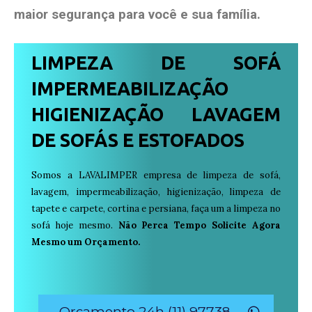
maior segurança para você e sua
família
.
LIMPEZA DE SOFÁ
IMPERMEABILIZAÇÃO
HIGIENIZAÇÃO LAVAGEM
DE SOFÁS E ESTOFADOS
Somos a LAVALIMPER empresa de limpeza de sofá,
lavagem, impermeabilização, higienização, limpeza de
tapete e carpete, cortina e persiana, faça um a limpeza no
sofá hoje mesmo.
Não Perca Tempo Solicite Agora
Mesmo um Orçamento.
Orçamento 24h (11) 97738-