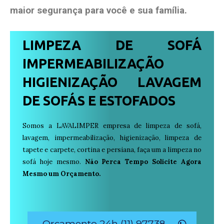
maior segurança para você e sua
família
.
LIMPEZA DE SOFÁ
IMPERMEABILIZAÇÃO
HIGIENIZAÇÃO LAVAGEM
DE SOFÁS E ESTOFADOS
Somos a LAVALIMPER empresa de limpeza de sofá,
lavagem, impermeabilização, higienização, limpeza de
tapete e carpete, cortina e persiana, faça um a limpeza no
sofá hoje mesmo.
Não Perca Tempo Solicite Agora
Mesmo um Orçamento.
Orçamento 24h (11) 97738-