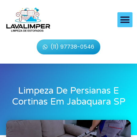
(11) 97738-0546
Limpeza De Persianas E
Cortinas Em Jabaquara SP