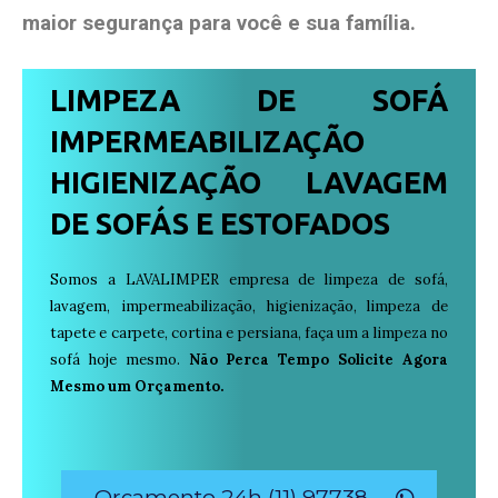
maior segurança para você e sua
família
.
LIMPEZA DE SOFÁ
IMPERMEABILIZAÇÃO
HIGIENIZAÇÃO LAVAGEM
DE SOFÁS E ESTOFADOS
Somos a LAVALIMPER empresa de limpeza de sofá,
lavagem, impermeabilização, higienização, limpeza de
tapete e carpete, cortina e persiana, faça um a limpeza no
sofá hoje mesmo.
Não Perca Tempo Solicite Agora
Mesmo um Orçamento.
Orçamento 24h (11) 97738-