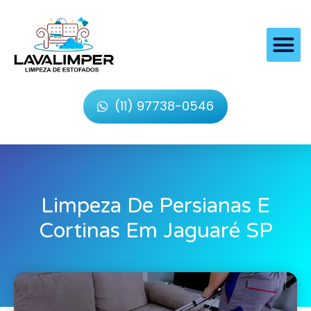
(11) 97738-0546
Limpeza De Persianas E
Cortinas Em Jaguaré SP