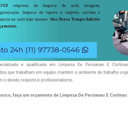
PER empresa de limpeza de sofá, lavagem,
igienização, limpeza de tapete e carpete, cortina e
limpeza no sofá hoje mesmo.
Não Perca Tempo Solicite
çamento.
o 24h (11) 97738-0546
cializada e qualificada em Limpeza De Persianas E Cortinas 
ados que trabalham em equipe, mantém o ambiente de trabalho org
 o devido respeito e profissionalismo.
nosco, faça um orçamento de Limpeza De Persianas E Cortina