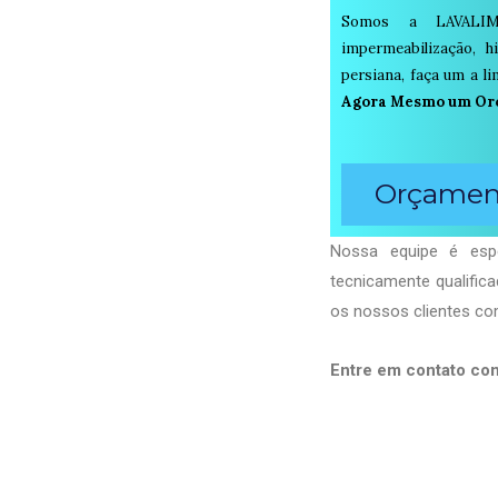
Somos a LAVALIM
impermeabilização, h
persiana, faça um a 
Agora Mesmo um Or
Orçament
Nossa equipe é espe
tecnicamente qualific
os nossos clientes com
Entre em contato co