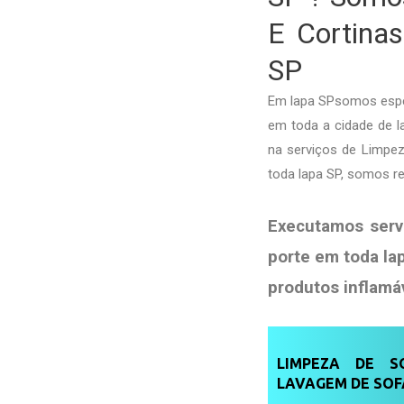
E Cortinas
SP
Em lapa SPsomos espec
em toda a cidade de la
na serviços de Limpe
toda lapa SP, somos r
Executamos serv
porte em toda la
produtos
inflamá
LIMPEZA DE SO
LAVAGEM DE SOF