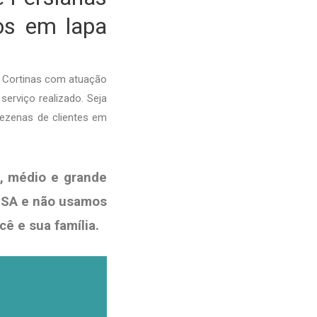
dos em lapa
E Cortinas com atuação
serviço realizado. Seja
dezenas de clientes em
, médio e grande
VISA e não usamos
ocê e sua
família
.