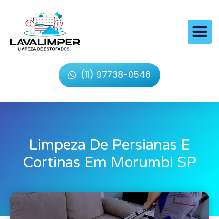
(11) 97738-0546
Limpeza De Persianas E
Cortinas Em Morumbi SP