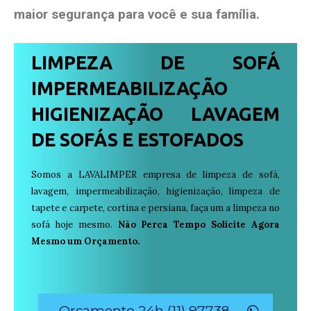
maior segurança para você e sua
família
.
LIMPEZA DE SOFÁ
IMPERMEABILIZAÇÃO
HIGIENIZAÇÃO LAVAGEM
DE SOFÁS E ESTOFADOS
Somos a LAVALIMPER empresa de limpeza de sofá,
lavagem, impermeabilização, higienização, limpeza de
tapete e carpete, cortina e persiana, faça um a limpeza no
sofá hoje mesmo.
Não Perca Tempo Solicite Agora
Mesmo um Orçamento.
Orçamento 24h (11) 97738-