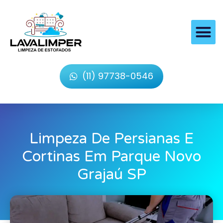
(11) 97738-0546
Limpeza De Persianas E
Cortinas Em Parque Novo
Grajaú SP