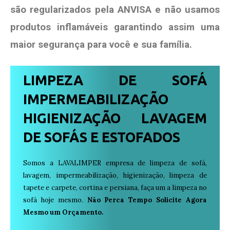
são regularizados pela ANVISA e não usamos
produtos
inflamáveis garantindo assim uma
maior segurança para você e sua
família
.
LIMPEZA DE SOFÁ
IMPERMEABILIZAÇÃO
HIGIENIZAÇÃO LAVAGEM
DE SOFÁS E ESTOFADOS
Somos a LAVALIMPER empresa de limpeza de sofá,
lavagem, impermeabilização, higienização, limpeza de
tapete e carpete, cortina e persiana, faça um a limpeza no
sofá hoje mesmo.
Não Perca Tempo Solicite Agora
Mesmo um Orçamento.