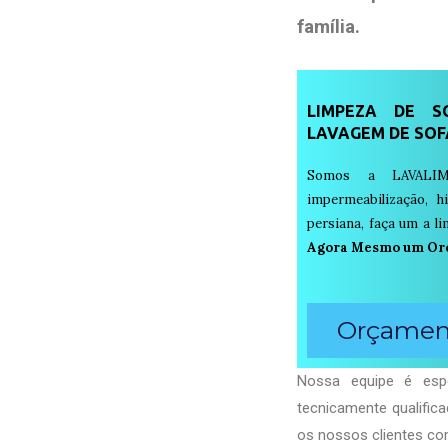
família
.
LIMPEZA DE SO
LAVAGEM DE SOF
Somos a LAVALIM
impermeabilização, h
persiana, faça um a 
Agora Mesmo um Or
Orçament
Nossa equipe é espe
tecnicamente qualific
os nossos clientes com