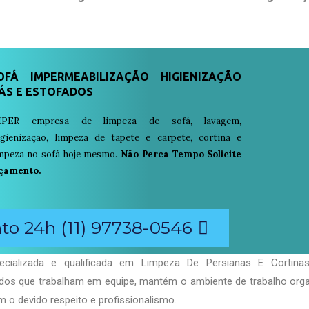
FÁ IMPERMEABILIZAÇÃO HIGIENIZAÇÃO
ÁS E ESTOFADOS
PER empresa de limpeza de sofá, lavagem,
igienização, limpeza de tapete e carpete, cortina e
limpeza no sofá hoje mesmo.
Não Perca Tempo Solicite
çamento.
o 24h (11) 97738-0546
cializada e qualificada em Limpeza De Persianas E Cortinas 
ados que trabalham em equipe, mantém o ambiente de trabalho org
 o devido respeito e profissionalismo.