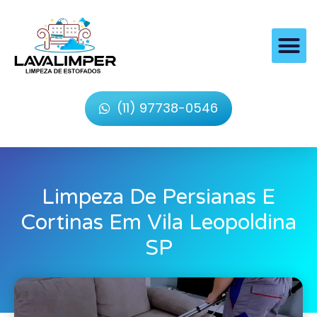
(11) 97738-0546
Limpeza De Persianas E
Cortinas Em Vila Leopoldina
SP