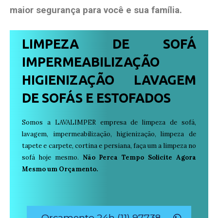
maior segurança para você e sua
família
.
LIMPEZA DE SOFÁ
IMPERMEABILIZAÇÃO
HIGIENIZAÇÃO LAVAGEM
DE SOFÁS E ESTOFADOS
Somos a LAVALIMPER empresa de limpeza de sofá,
lavagem, impermeabilização, higienização, limpeza de
tapete e carpete, cortina e persiana, faça um a limpeza no
sofá hoje mesmo.
Não Perca Tempo Solicite Agora
Mesmo um Orçamento.
Orçamento 24h (11) 97738-