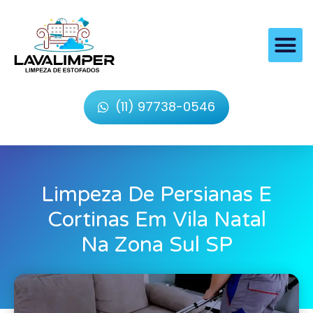
(11) 97738-0546
Limpeza De Persianas E
Cortinas Em Vila Natal
Na Zona Sul SP