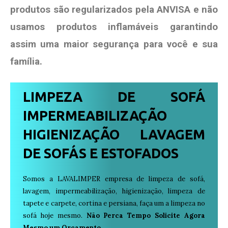
produtos são regularizados pela ANVISA e não
usamos produtos
inflamáveis garantindo
assim uma maior segurança para você e sua
família
.
LIMPEZA DE SOFÁ
IMPERMEABILIZAÇÃO
HIGIENIZAÇÃO LAVAGEM
DE SOFÁS E ESTOFADOS
Somos a LAVALIMPER empresa de limpeza de sofá,
lavagem, impermeabilização, higienização, limpeza de
tapete e carpete, cortina e persiana, faça um a limpeza no
sofá hoje mesmo.
Não Perca Tempo Solicite Agora
Mesmo um Orçamento.