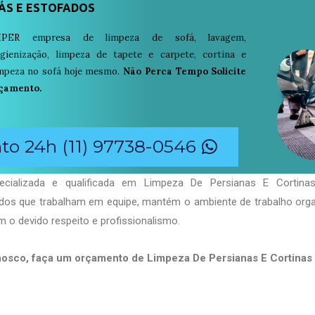
ÁS E ESTOFADOS
PER empresa de limpeza de sofá, lavagem,
igienização, limpeza de tapete e carpete, cortina e
limpeza no sofá hoje mesmo.
Não Perca Tempo Solicite
çamento.
o 24h (11) 97738-0546
cializada e qualificada em Limpeza De Persianas E Cortinas 
ados que trabalham em equipe, mantém o ambiente de trabalho org
 o devido respeito e profissionalismo.
nosco, faça um orçamento de Limpeza De Persianas E Cortina