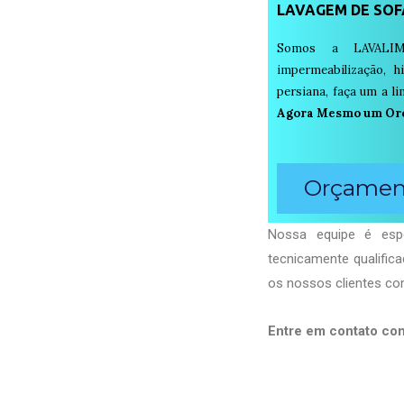
LAVAGEM DE SOF
Somos a LAVALIM
impermeabilização, h
persiana, faça um a 
Agora Mesmo um Or
Orçament
Nossa equipe é espe
tecnicamente qualific
os nossos clientes com
Entre em contato co