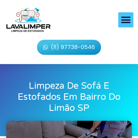
(11) 97738-0546
Limpeza De Sofá E
Estofados Em Bairro Do
Limão SP