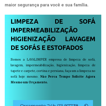
maior segurança para você e sua
família
.
LIMPEZA DE SOFÁ
IMPERMEABILIZAÇÃO
HIGIENIZAÇÃO LAVAGEM
DE SOFÁS E ESTOFADOS
Somos a LAVALIMPER empresa de limpeza de sofá,
lavagem, impermeabilização, higienização, limpeza de
tapete e carpete, cortina e persiana, faça um a limpeza no
sofá hoje mesmo.
Não Perca Tempo Solicite Agora
Mesmo um Orçamento.
Orçamento 24h (11) 97738-