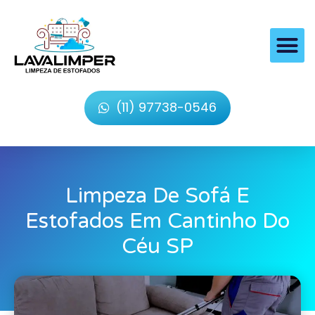
(11) 97738-0546
Limpeza De Sofá E
Estofados Em Cantinho Do
Céu SP