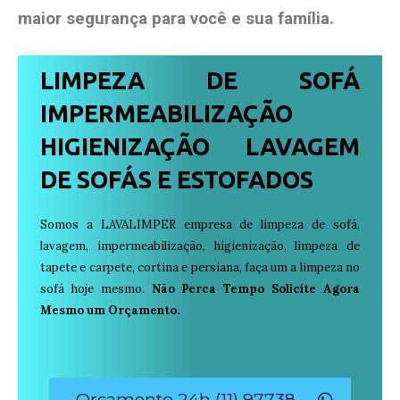
maior segurança para você e sua
família
.
LIMPEZA DE SOFÁ
IMPERMEABILIZAÇÃO
HIGIENIZAÇÃO LAVAGEM
DE SOFÁS E ESTOFADOS
Somos a LAVALIMPER empresa de limpeza de sofá,
lavagem, impermeabilização, higienização, limpeza de
tapete e carpete, cortina e persiana, faça um a limpeza no
sofá hoje mesmo.
Não Perca Tempo Solicite Agora
Mesmo um Orçamento.
Orçamento 24h (11) 97738-