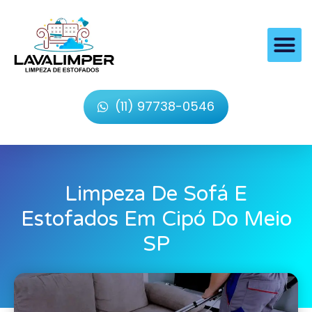
(11) 97738-0546
Limpeza De Sofá E
Estofados Em Cipó Do Meio
SP