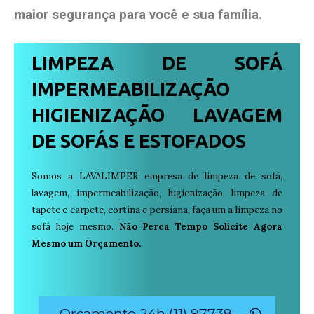
maior segurança para você e sua
família
.
LIMPEZA DE SOFÁ
IMPERMEABILIZAÇÃO
HIGIENIZAÇÃO LAVAGEM
DE SOFÁS E ESTOFADOS
Somos a LAVALIMPER empresa de limpeza de sofá,
lavagem, impermeabilização, higienização, limpeza de
tapete e carpete, cortina e persiana, faça um a limpeza no
sofá hoje mesmo.
Não Perca Tempo Solicite Agora
Mesmo um Orçamento.
Orçamento 24h (11) 97738-