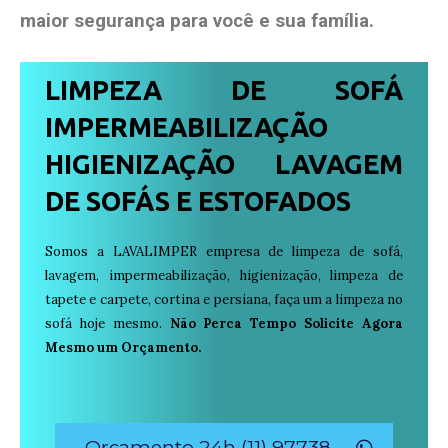
maior segurança para você e sua
família
.
LIMPEZA DE SOFÁ
IMPERMEABILIZAÇÃO
HIGIENIZAÇÃO LAVAGEM
DE SOFÁS E ESTOFADOS
Somos a LAVALIMPER empresa de limpeza de sofá,
lavagem, impermeabilização, higienização, limpeza de
tapete e carpete, cortina e persiana, faça um a limpeza no
sofá hoje mesmo.
Não Perca Tempo Solicite Agora
Mesmo um Orçamento.
Orçamento 24h (11) 97738-