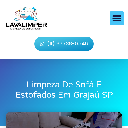
(11) 97738-0546
Limpeza De Sofá E
Estofados Em Grajaú SP