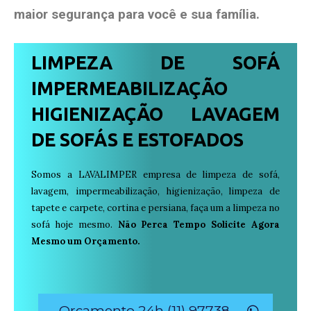
maior segurança para você e sua
família
.
LIMPEZA DE SOFÁ
IMPERMEABILIZAÇÃO
HIGIENIZAÇÃO LAVAGEM
DE SOFÁS E ESTOFADOS
Somos a LAVALIMPER empresa de limpeza de sofá,
lavagem, impermeabilização, higienização, limpeza de
tapete e carpete, cortina e persiana, faça um a limpeza no
sofá hoje mesmo.
Não Perca Tempo Solicite Agora
Mesmo um Orçamento.
Orçamento 24h (11) 97738-