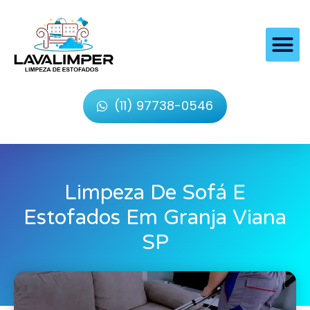
(11) 97738-0546
Limpeza De Sofá E
Estofados Em Granja Viana
SP