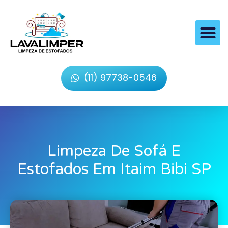
(11) 97738-0546
Limpeza De Sofá E
Estofados Em Itaim Bibi SP