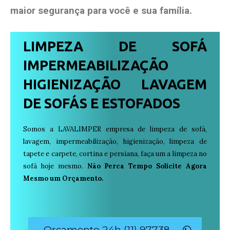
maior segurança para você e sua
família
.
LIMPEZA DE SOFÁ
IMPERMEABILIZAÇÃO
HIGIENIZAÇÃO LAVAGEM
DE SOFÁS E ESTOFADOS
Somos a LAVALIMPER empresa de limpeza de sofá,
lavagem, impermeabilização, higienização, limpeza de
tapete e carpete, cortina e persiana, faça um a limpeza no
sofá hoje mesmo.
Não Perca Tempo Solicite Agora
Mesmo um Orçamento.
Orçamento 24h (11) 97738-