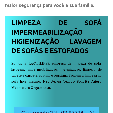
maior segurança para você e sua
família
.
LIMPEZA DE SOFÁ
IMPERMEABILIZAÇÃO
HIGIENIZAÇÃO LAVAGEM
DE SOFÁS E ESTOFADOS
Somos a LAVALIMPER empresa de limpeza de sofá,
lavagem, impermeabilização, higienização, limpeza de
tapete e carpete, cortina e persiana, faça um a limpeza no
sofá hoje mesmo.
Não Perca Tempo Solicite Agora
Mesmo um Orçamento.
Orçamento 24h (11) 97738-