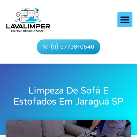
(11) 97738-0546
Limpeza De Sofá E
Estofados Em Jaraguá SP