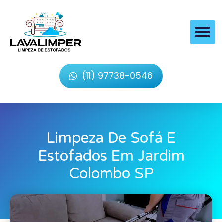
(11) 97738-0546
Limpeza De Sofá E
Estofados Em Jardim
Colombo SP