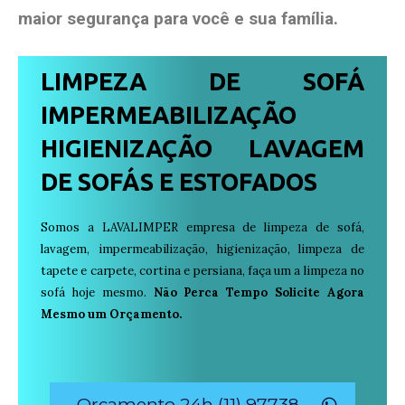
maior segurança para você e sua
família
.
LIMPEZA DE SOFÁ
IMPERMEABILIZAÇÃO
HIGIENIZAÇÃO LAVAGEM
DE SOFÁS E ESTOFADOS
Somos a LAVALIMPER empresa de limpeza de sofá,
lavagem, impermeabilização, higienização, limpeza de
tapete e carpete, cortina e persiana, faça um a limpeza no
sofá hoje mesmo.
Não Perca Tempo Solicite Agora
Mesmo um Orçamento.
Orçamento 24h (11) 97738-