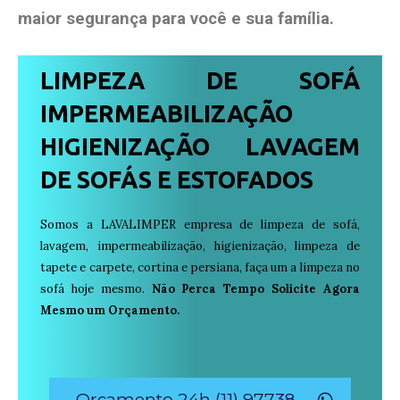
maior segurança para você e sua
família
.
LIMPEZA DE SOFÁ
IMPERMEABILIZAÇÃO
HIGIENIZAÇÃO LAVAGEM
DE SOFÁS E ESTOFADOS
Somos a LAVALIMPER empresa de limpeza de sofá,
lavagem, impermeabilização, higienização, limpeza de
tapete e carpete, cortina e persiana, faça um a limpeza no
sofá hoje mesmo.
Não Perca Tempo Solicite Agora
Mesmo um Orçamento.
Orçamento 24h (11) 97738-