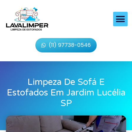
(11) 97738-0546
Limpeza De Sofá E
Estofados Em Jardim Lucélia
SP