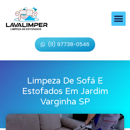
(11) 97738-0546
Limpeza De Sofá E
Estofados Em Jardim
Varginha SP