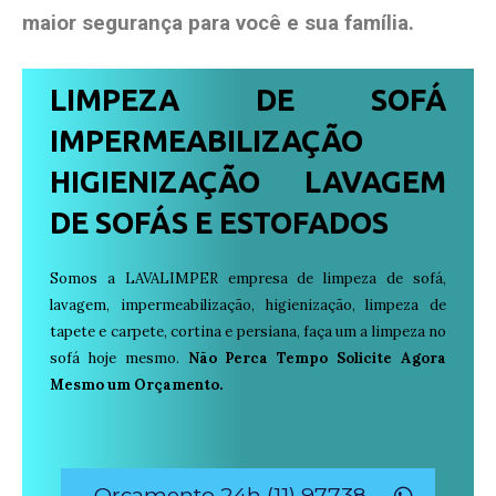
maior segurança para você e sua
família
.
LIMPEZA DE SOFÁ
IMPERMEABILIZAÇÃO
HIGIENIZAÇÃO LAVAGEM
DE SOFÁS E ESTOFADOS
Somos a LAVALIMPER empresa de limpeza de sofá,
lavagem, impermeabilização, higienização, limpeza de
tapete e carpete, cortina e persiana, faça um a limpeza no
sofá hoje mesmo.
Não Perca Tempo Solicite Agora
Mesmo um Orçamento.
Orçamento 24h (11) 97738-