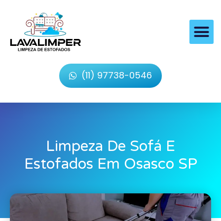
(11) 97738-0546
Limpeza De Sofá E
Estofados Em Osasco SP