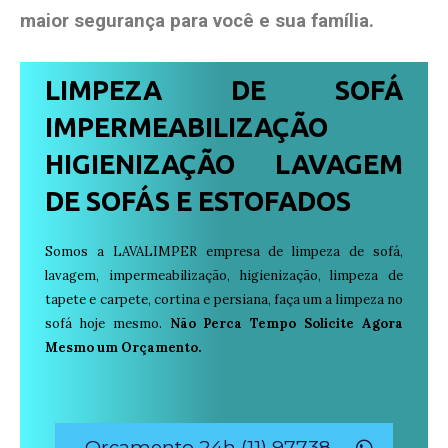
maior segurança para você e sua
família
.
LIMPEZA DE SOFÁ
IMPERMEABILIZAÇÃO
HIGIENIZAÇÃO LAVAGEM
DE SOFÁS E ESTOFADOS
Somos a LAVALIMPER empresa de limpeza de sofá,
lavagem, impermeabilização, higienização, limpeza de
tapete e carpete, cortina e persiana, faça um a limpeza no
sofá hoje mesmo.
Não Perca Tempo Solicite Agora
Mesmo um Orçamento.
Orçamento 24h (11) 97738-