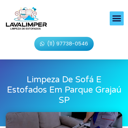
(11) 97738-0546
Limpeza De Sofá E
Estofados Em Parque Grajaú
SP