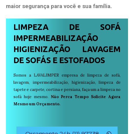
maior segurança para você e sua
família
.
LIMPEZA DE SOFÁ
IMPERMEABILIZAÇÃO
HIGIENIZAÇÃO LAVAGEM
DE SOFÁS E ESTOFADOS
Somos a LAVALIMPER empresa de limpeza de sofá,
lavagem, impermeabilização, higienização, limpeza de
tapete e carpete, cortina e persiana, faça um a limpeza no
sofá hoje mesmo.
Não Perca Tempo Solicite Agora
Mesmo um Orçamento.
Orçamento 24h (11) 97738-