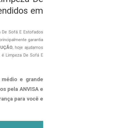
tendidos em
a De Sofá E Estofados
rincipalmente garantia
LUÇÃO
, hoje ajudamos
o é Limpeza De Sofá E
 médio e grande
dos pela ANVISA e
rança para você e