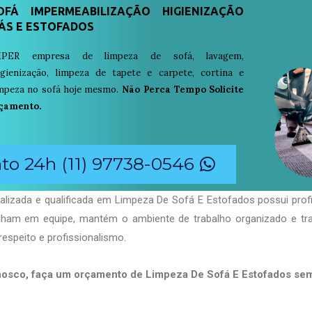
FÁ IMPERMEABILIZAÇÃO HIGIENIZAÇÃO
ÁS E ESTOFADOS
PER empresa de limpeza de sofá, lavagem,
igienização, limpeza de tapete e carpete, cortina e
limpeza no sofá hoje mesmo.
Não Perca Tempo Solicite
çamento.
o 24h (11) 97738-0546
alizada e qualificada em Limpeza De Sofá E Estofados possui prof
balham em equipe, mantém o ambiente de trabalho organizado e t
respeito e profissionalismo.
nosco, faça um orçamento de Limpeza De Sofá E Estofados s