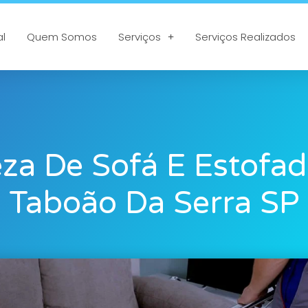
al
Quem Somos
Serviços
Serviços Realizados
za De Sofá E Estofa
Taboão Da Serra SP