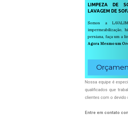
LIMPEZA DE SO
LAVAGEM DE SOF
Somos a LAVALIM
impermeabilização, h
persiana, faça um a 
Agora Mesmo um Or
Orçament
Nossa equipe é especi
qualificados que tra
clientes com o devido 
Entre em contato co