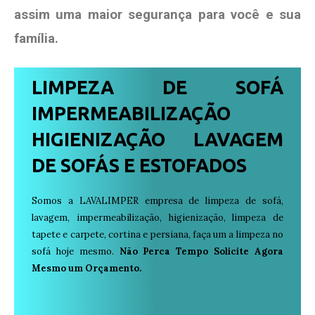
assim uma maior segurança para você e sua
família
.
LIMPEZA DE SOFÁ
IMPERMEABILIZAÇÃO
HIGIENIZAÇÃO LAVAGEM
DE SOFÁS E ESTOFADOS
Somos a LAVALIMPER empresa de limpeza de sofá,
lavagem, impermeabilização, higienização, limpeza de
tapete e carpete, cortina e persiana, faça um a limpeza no
sofá hoje mesmo.
Não Perca Tempo Solicite Agora
Mesmo um Orçamento.