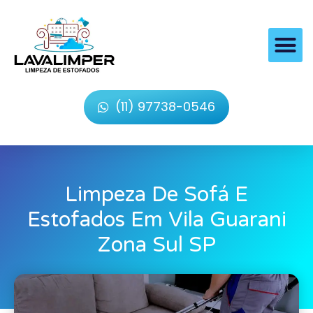
(11) 97738-0546
Limpeza De Sofá E
Estofados Em Vila Guarani
Zona Sul SP