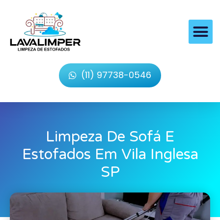
(11) 97738-0546
Limpeza De Sofá E
Estofados Em Vila Inglesa
SP