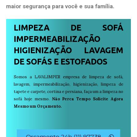
maior segurança para você e sua
família
.
LIMPEZA DE SOFÁ
IMPERMEABILIZAÇÃO
HIGIENIZAÇÃO LAVAGEM
DE SOFÁS E ESTOFADOS
Somos a LAVALIMPER empresa de limpeza de sofá,
lavagem, impermeabilização, higienização, limpeza de
tapete e carpete, cortina e persiana, faça um a limpeza no
sofá hoje mesmo.
Não Perca Tempo Solicite Agora
Mesmo um Orçamento.
Orçamento 24h (11) 97738-