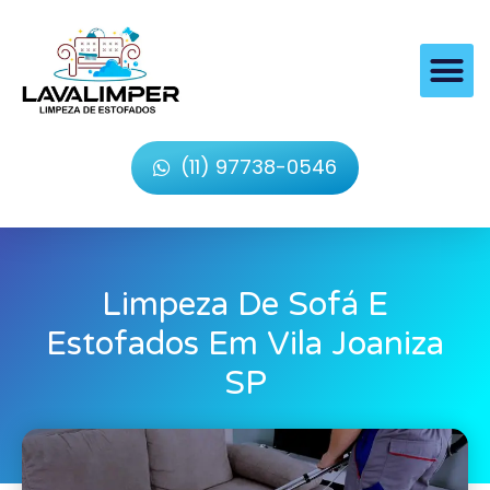
(11) 97738-0546
Limpeza De Sofá E
Estofados Em Vila Joaniza
SP