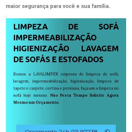
maior segurança para você e sua
família
.
LIMPEZA DE SOFÁ
IMPERMEABILIZAÇÃO
HIGIENIZAÇÃO LAVAGEM
DE SOFÁS E ESTOFADOS
Somos a LAVALIMPER empresa de limpeza de sofá,
lavagem, impermeabilização, higienização, limpeza de
tapete e carpete, cortina e persiana, faça um a limpeza no
sofá hoje mesmo.
Não Perca Tempo Solicite Agora
Mesmo um Orçamento.
Orçamento 24h (11) 97738-