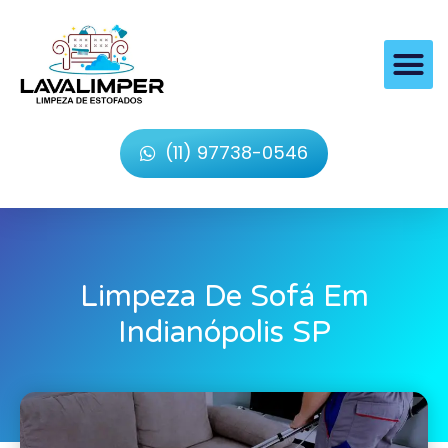
(11) 97738-0546
Limpeza De Sofá Em
Indianópolis SP