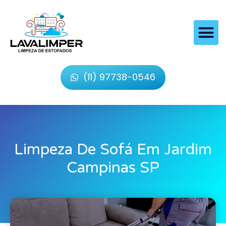
(11) 97738-0546
Limpeza De Sofá Em Jardim
Campinas SP