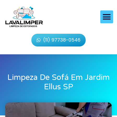
(11) 97738-0546
Limpeza De Sofá Em Jardim
Ellus SP