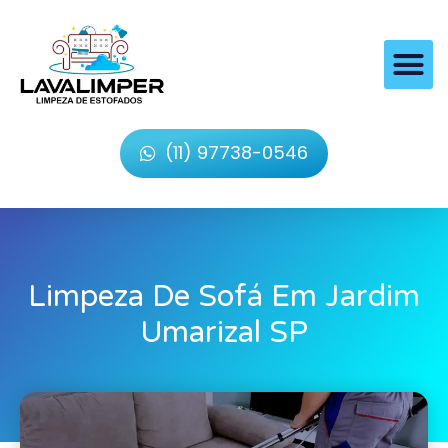
(11) 97738-0546
Limpeza De Sofá Em Jardim
Umarizal SP