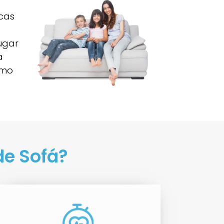
icas
ugar
a
omo
de Sofá?