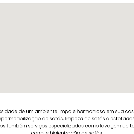
idade de um ambiente limpo e harmonioso em sua casa o
mpermeabilização de sofás, limpeza de sofás e estofado
os também serviços especializados como lavagem de tap
carro, e higienização de sofás.