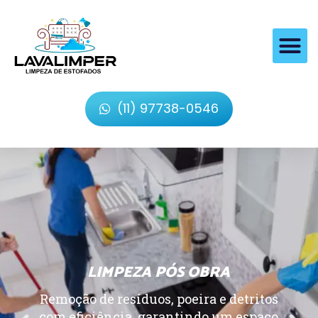
(11) 97738-0546
LIMPEZA PÓS OBRA
Remoção de resíduos, poeira e detritos
com eficiência, garantindo um espaço