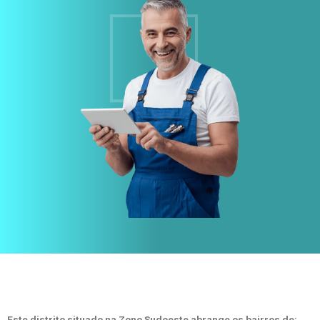
Este distrito situado na Zono Sudoeste abrange os bairros de: