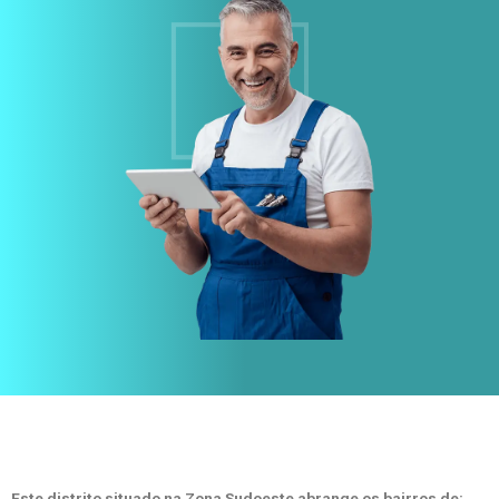
Este distrito situado na Zona Sudoeste abrange os bairros de: