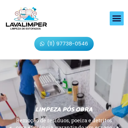
(11) 97738-0546
LIMPEZA PÓS OBRA
Remoção de resíduos, poeira e detritos
com eficiência, garantindo um espaço