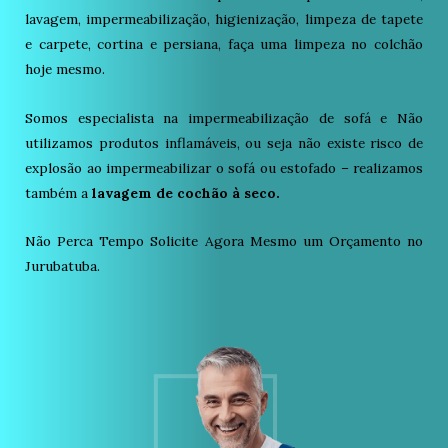
lavagem, impermeabilização, higienização, limpeza de tapete
e carpete, cortina e persiana, faça uma limpeza no colchão
hoje mesmo.
Somos especialista na impermeabilização de sofá e Não
utilizamos produtos inflamáveis, ou seja não existe risco de
explosão ao impermeabilizar o sofá ou estofado – realizamos
também a
lavagem de cochão à seco.
Não Perca Tempo Solicite Agora Mesmo um Orçamento no
Jurubatuba.