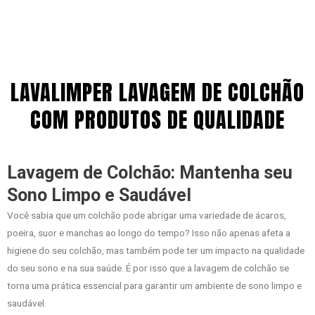
LAVALIMPER LAVAGEM DE COLCHÃO
COM PRODUTOS DE QUALIDADE
Lavagem de Colchão: Mantenha seu
Sono Limpo e Saudável
Você sabia que um colchão pode abrigar uma variedade de ácaros,
poeira, suor e manchas ao longo do tempo? Isso não apenas afeta a
higiene do seu colchão, mas também pode ter um impacto na qualidade
do seu sono e na sua saúde. É por isso que a lavagem de colchão se
torna uma prática essencial para garantir um ambiente de sono limpo e
saudável.