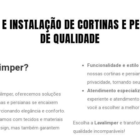
E INSTALAÇÃO DE CORTINAS E 
DE QUALIDADE
limper?
Funcionalidade e estilo 
nossas cortinas e persian
privacidade, tornando se
Atendimento especializ
limper, oferecemos soluções
experiente e atendimento
inas e persianas se encaixem
você a escolher a melhor
rcionando elegância e conforto.
amos com tecidos e materiais
Escolha a
Lavalimper
e transfo
 design, mas também garantem
qualidade incomparáveis!