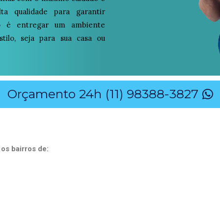
alta qualidade para garantir
so é entregar um ambiente
tilo, seja para sua casa ou
Orçamento 24h (11) 98388-3827
os bairros de: