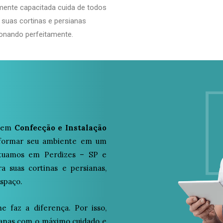
mente capacitada cuida de todos
 suas cortinas e persianas
onando perfeitamente.
a em
Confecção e Instalação
nsformar seu ambiente em um
 Atuamos em Perdizes – SP e
a suas cortinas e persianas,
espaço.
 faz a diferença. Por isso,
ianas com o máximo cuidado e