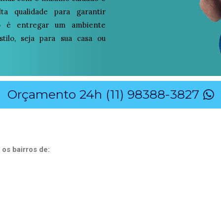
alta qualidade para garantir
so é entregar um ambiente
tilo, seja para sua casa ou
Orçamento 24h (11) 98388-3827
 os bairros de: