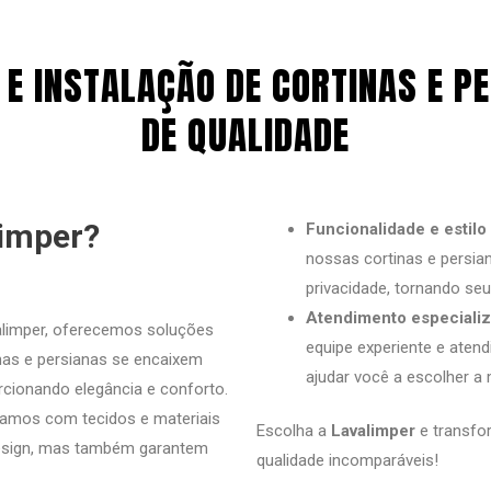
E INSTALAÇÃO DE CORTINAS E 
DE QUALIDADE
limper?
Funcionalidade e estilo 
nossas cortinas e persian
privacidade, tornando se
Atendimento especiali
limper, oferecemos soluções
equipe experiente e ate
inas e persianas se encaixem
ajudar você a escolher a
rcionando elegância e conforto.
amos com tecidos e materiais
Escolha a
Lavalimper
e transfo
 design, mas também garantem
qualidade incomparáveis!