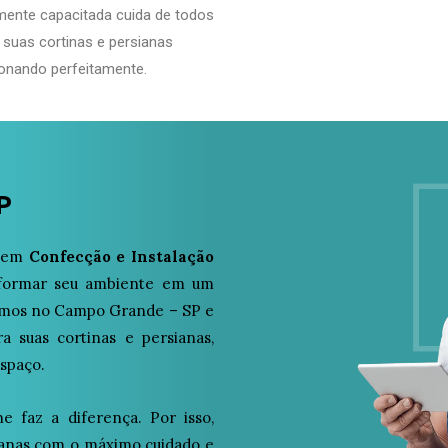
mente capacitada cuida de todos
 suas cortinas e persianas
onando perfeitamente.
P
a em
Confecção e Instalação
nsformar seu ambiente em um
tuamos no Campo Grande – SP e
a suas cortinas e persianas,
espaço.
 faz a diferença. Por isso,
ianas com o máximo cuidado e