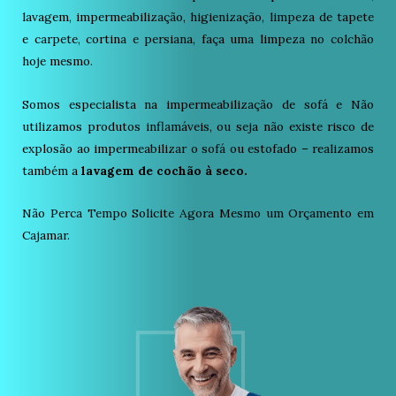
lavagem, impermeabilização, higienização, limpeza de tapete
e carpete, cortina e persiana, faça uma limpeza no colchão
hoje mesmo.
Somos especialista na impermeabilização de sofá e Não
utilizamos produtos inflamáveis, ou seja não existe risco de
explosão ao impermeabilizar o sofá ou estofado – realizamos
também a
lavagem de cochão à seco.
Não Perca Tempo Solicite Agora Mesmo um Orçamento em
Cajamar.