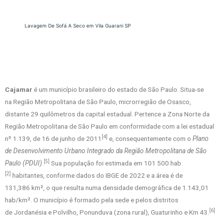
Lavagem De Sofá A Seco em Vila Guarani SP
Cajamar
é um município brasileiro do estado de São Paulo. Situa-se
na Região Metropolitana de São Paulo, microrregião de Osasco,
distante 29 quilômetros da capital estadual. Pertence a Zona Norte da
Região Metropolitana de São Paulo em conformidade com a lei estadual
[4]
nº 1.139, de 16 de junho de 2011
e, consequentemente com o
Plano
de Desenvolvimento Urbano Integrado da Região Metropolitana de São
[5]
Paulo (PDUI)
.
Sua população foi estimada em 101 500 hab.
[2]
habitantes, conforme dados do IBGE de 2022 e a área é de
131,386 km², o que resulta numa densidade demográfica de 1.143,01
hab/km². O município é formado pela sede e pelos distritos
[6]
de Jordanésia e Polvilho, Ponunduva (zona rural), Guaturinho e Km 43.