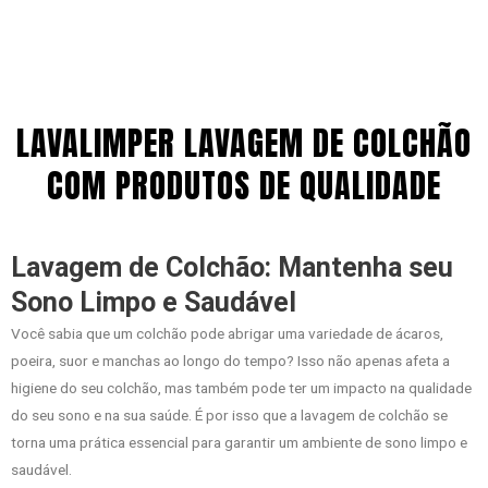
LAVALIMPER LAVAGEM DE COLCHÃO
COM PRODUTOS DE QUALIDADE
Lavagem de Colchão: Mantenha seu
Sono Limpo e Saudável
Você sabia que um colchão pode abrigar uma variedade de ácaros,
poeira, suor e manchas ao longo do tempo? Isso não apenas afeta a
higiene do seu colchão, mas também pode ter um impacto na qualidade
do seu sono e na sua saúde. É por isso que a lavagem de colchão se
torna uma prática essencial para garantir um ambiente de sono limpo e
saudável.