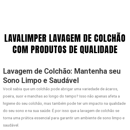
LAVALIMPER LAVAGEM DE COLCHÃO
COM PRODUTOS DE QUALIDADE
Lavagem de Colchão: Mantenha seu
Sono Limpo e Saudável
Você sabia que um colchão pode abrigar uma variedade de ácaros,
poeira, suor e manchas ao longo do tempo? Isso não apenas afeta a
higiene do seu colchão, mas também pode ter um impacto na qualidade
do seu sono e na sua saúde. É por isso que a lavagem de colchão se
torna uma prática essencial para garantir um ambiente de sono limpo e
saudável.