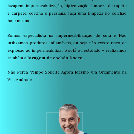
lavagem, impermeabilização, higienização, limpeza de tapete
e carpete, cortina e persiana, faça uma limpeza no colchão
hoje mesmo.
Somos especialista na impermeabilização de sofá e Não
utilizamos produtos inflamáveis, ou seja não existe risco de
explosão ao impermeabilizar o sofá ou estofado – realizamos
também a
lavagem de cochão à seco.
Não Perca Tempo Solicite Agora Mesmo um Orçamento na
Vila Andrade.