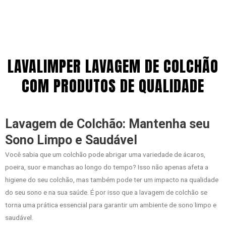
LAVALIMPER LAVAGEM DE COLCHÃO
COM PRODUTOS DE QUALIDADE
Lavagem de Colchão: Mantenha seu
Sono Limpo e Saudável
Você sabia que um colchão pode abrigar uma variedade de ácaros,
poeira, suor e manchas ao longo do tempo? Isso não apenas afeta a
higiene do seu colchão, mas também pode ter um impacto na qualidade
do seu sono e na sua saúde. É por isso que a lavagem de colchão se
torna uma prática essencial para garantir um ambiente de sono limpo e
saudável.