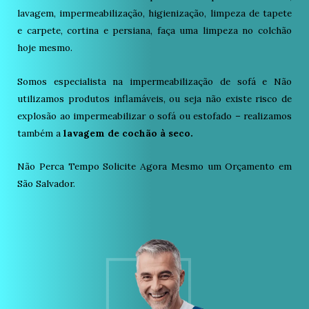
lavagem, impermeabilização, higienização, limpeza de tapete
e carpete, cortina e persiana, faça uma limpeza no colchão
hoje mesmo.
Somos especialista na impermeabilização de sofá e Não
utilizamos produtos inflamáveis, ou seja não existe risco de
explosão ao impermeabilizar o sofá ou estofado – realizamos
também a
lavagem de cochão à seco.
Não Perca Tempo Solicite Agora Mesmo um Orçamento em
São Salvador.