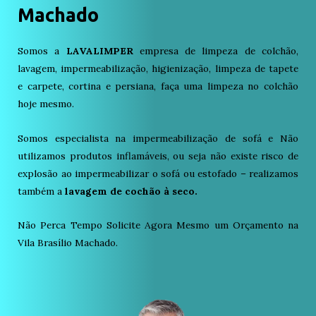
Machado
Somos a
LAVALIMPER
empresa de limpeza de colchão,
lavagem, impermeabilização, higienização, limpeza de tapete
e carpete, cortina e persiana, faça uma limpeza no colchão
hoje mesmo.
Somos especialista na impermeabilização de sofá e Não
utilizamos produtos inflamáveis, ou seja não existe risco de
explosão ao impermeabilizar o sofá ou estofado – realizamos
também a
lavagem de cochão à seco.
Não Perca Tempo Solicite Agora Mesmo um Orçamento na
Vila Brasílio Machado.