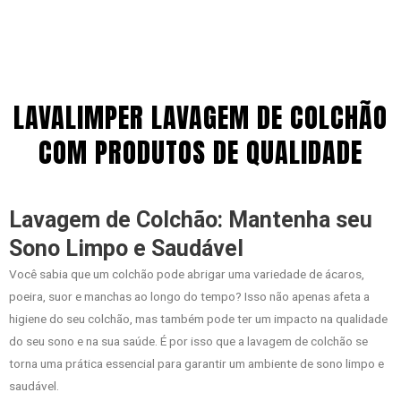
LAVALIMPER LAVAGEM DE COLCHÃO
COM PRODUTOS DE QUALIDADE
Lavagem de Colchão: Mantenha seu
Sono Limpo e Saudável
Você sabia que um colchão pode abrigar uma variedade de ácaros,
poeira, suor e manchas ao longo do tempo? Isso não apenas afeta a
higiene do seu colchão, mas também pode ter um impacto na qualidade
do seu sono e na sua saúde. É por isso que a lavagem de colchão se
torna uma prática essencial para garantir um ambiente de sono limpo e
saudável.