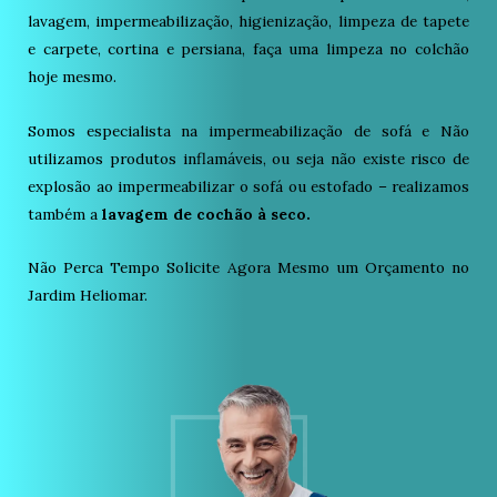
lavagem, impermeabilização, higienização, limpeza de tapete
e carpete, cortina e persiana, faça uma limpeza no colchão
hoje mesmo.
Somos especialista na impermeabilização de sofá e Não
utilizamos produtos inflamáveis, ou seja não existe risco de
explosão ao impermeabilizar o sofá ou estofado – realizamos
também a
lavagem de cochão à seco.
Não Perca Tempo Solicite Agora Mesmo um Orçamento no
Jardim Heliomar.