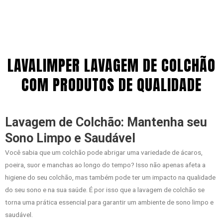
LAVALIMPER LAVAGEM DE COLCHÃO
COM PRODUTOS DE QUALIDADE
Lavagem de Colchão: Mantenha seu
Sono Limpo e Saudável
Você sabia que um colchão pode abrigar uma variedade de ácaros,
poeira, suor e manchas ao longo do tempo? Isso não apenas afeta a
higiene do seu colchão, mas também pode ter um impacto na qualidade
do seu sono e na sua saúde. É por isso que a lavagem de colchão se
torna uma prática essencial para garantir um ambiente de sono limpo e
saudável.