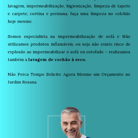
lavagem, impermeabilização, higienização, limpeza de tapete
e carpete, cortina e persiana, faça uma limpeza no colchão
hoje mesmo.
Somos especialista na impermeabilização de sofá e Não
utilizamos produtos inflamáveis, ou seja não existe risco de
explosão ao impermeabilizar o sofá ou estofado – realizamos
também a
lavagem de cochão à seco.
Não Perca Tempo Solicite Agora Mesmo um Orçamento no
Jardim Rosana.