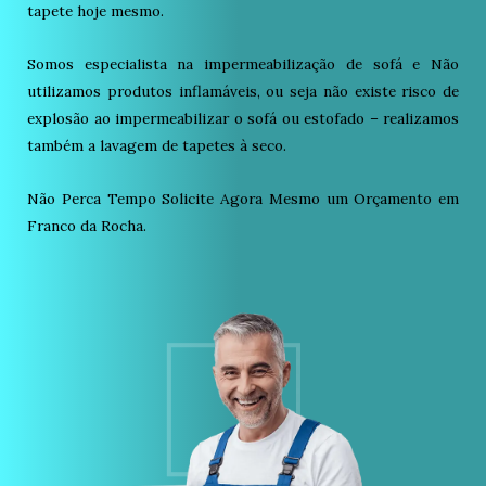
tapete hoje mesmo.
Somos especialista na impermeabilização de sofá e Não
utilizamos produtos inflamáveis, ou seja não existe risco de
explosão ao impermeabilizar o sofá ou estofado – realizamos
também a lavagem de tapetes à seco.
Não Perca Tempo Solicite Agora Mesmo um Orçamento em
Franco da Rocha.