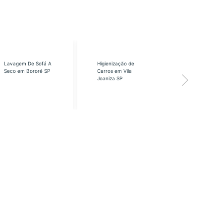
Lavagem De Sofá A
Higienização de
Higienização
Seco em Bororé SP
Carros em Vila
Carros em Vi
Joaniza SP
José SP