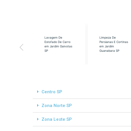
eabilização
Lavagem De
Limpeza De
á em Cidade
Estofado De Carro
Persianas E Cortinas
s SP
em Jardim Gaivotas
em Jardim
SP
Guanabara SP
Centro SP
Zona Norte SP
Zona Leste SP