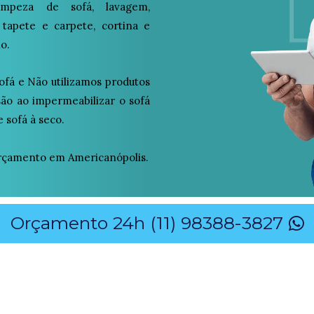
peza de sofá, lavagem,
 tapete e carpete, cortina e
o.
ofá e Não utilizamos produtos
osão ao impermeabilizar o sofá
 sofá à seco.
rçamento em Americanópolis.
Orçamento 24h (11) 98388-3827