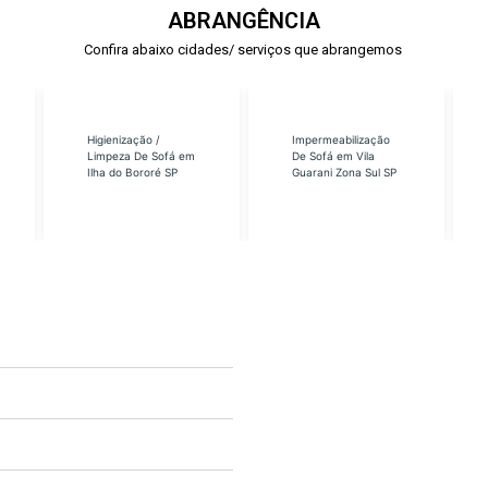
ABRANGÊNCIA
Confira abaixo cidades/ serviços que abrangemos
Higienização /
Impermeabilização
Limpeza De Sofá em
De Sofá em Vila
Ilha do Bororé SP
Guarani Zona Sul SP