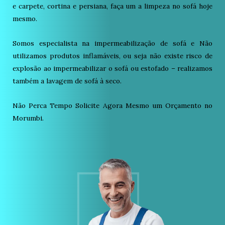
e carpete, cortina e persiana, faça um a limpeza no sofá hoje
mesmo.
Somos especialista na impermeabilização de sofá e Não
utilizamos produtos inflamáveis, ou seja não existe risco de
explosão ao impermeabilizar o sofá ou estofado – realizamos
também a lavagem de sofá à seco.
Não Perca Tempo Solicite Agora Mesmo um Orçamento no
Morumbi.