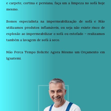
e carpete, cortina e persiana, faça um a limpeza no sofá hoje
mesmo.
Somos especialista na impermeabilização de sofá e Não
utilizamos produtos inflamáveis, ou seja não existe risco de
explosão ao impermeabilizar o sofá ou estofado – realizamos
também a lavagem de sofá à seco.
Não Perca Tempo Solicite Agora Mesmo um Orçamento em
Iguatemi.