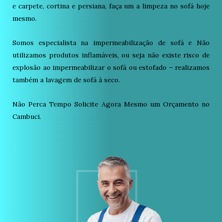
e carpete, cortina e persiana, faça um a limpeza no sofá hoje
mesmo.
Somos especialista na impermeabilização de sofá e Não
utilizamos produtos inflamáveis, ou seja não existe risco de
explosão ao impermeabilizar o sofá ou estofado – realizamos
também a lavagem de sofá à seco.
Não Perca Tempo Solicite Agora Mesmo um Orçamento no
Cambuci.