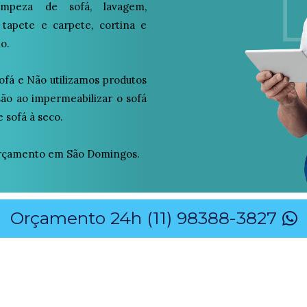
peza de sofá, lavagem,
 tapete e carpete, cortina e
o.
ofá e Não utilizamos produtos
osão ao impermeabilizar o sofá
 sofá à seco.
rçamento em São Domingos.
Orçamento 24h (11) 98388-3827