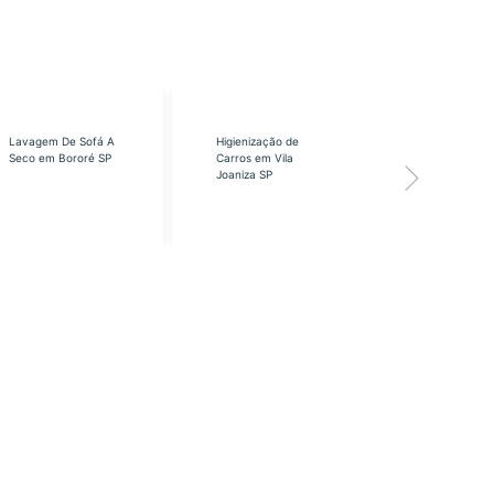
Lavagem De Sofá A
Higienização de
Higienização
Seco em Bororé SP
Carros em Vila
Carros em Vi
Joaniza SP
José SP