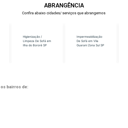
ABRANGÊNCIA
Confira abaixo cidades/ serviços que abrangemos
Higienização /
Impermeabilização
Limpeza De Sofá em
De Sofá em Vila
Ilha do Bororé SP
Guarani Zona Sul SP
os bairros de: