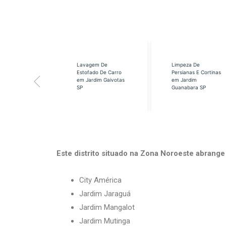
eabilização
Lavagem De
Limpeza De
á em Cidade
Estofado De Carro
Persianas E Cortinas
s SP
em Jardim Gaivotas
em Jardim
SP
Guanabara SP
Este distrito situado na Zona Noroeste abrange 
City América
Jardim Jaraguá
Jardim Mangalot
Jardim Mutinga