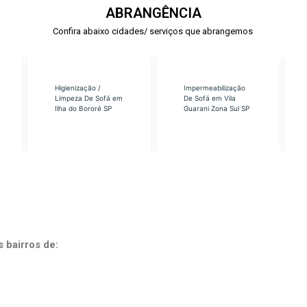
ABRANGÊNCIA
Confira abaixo cidades/ serviços que abrangemos
Higienização /
Impermeabilização
Limpeza De Sofá em
De Sofá em Vila
Ilha do Bororé SP
Guarani Zona Sul SP
s bairros de: