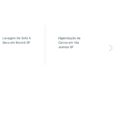
Lavagem De Sofá A
Higienização de
Higienização
Seco em Bororé SP
Carros em Vila
Carros em Vi
Joaniza SP
José SP