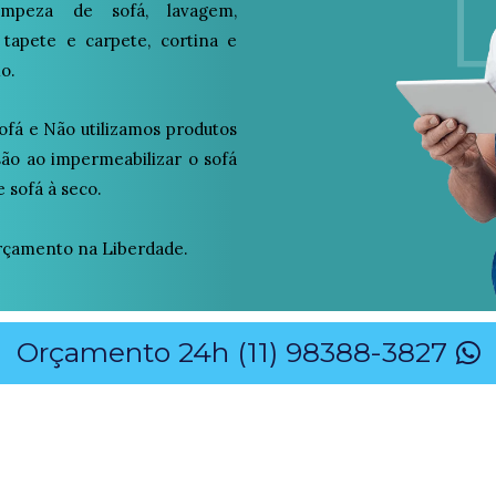
peza de sofá, lavagem,
 tapete e carpete, cortina e
o.
ofá e Não utilizamos produtos
osão ao impermeabilizar o sofá
 sofá à seco.
rçamento na Liberdade.
Orçamento 24h (11) 98388-3827