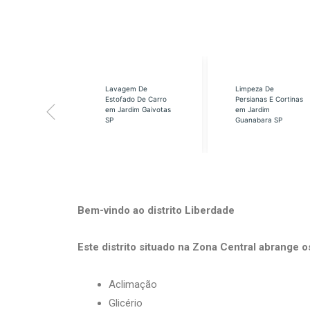
eabilização
Lavagem De
Limpeza De
á em Cidade
Estofado De Carro
Persianas E Cortinas
s SP
em Jardim Gaivotas
em Jardim
SP
Guanabara SP
Bem-vindo ao distrito Liberdade
Este distrito situado na Zona Central abrange o
Aclimação
Glicério