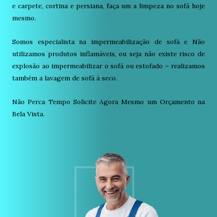
e carpete, cortina e persiana, faça um a limpeza no sofá hoje
mesmo.
Somos especialista na impermeabilização de sofá e Não
utilizamos produtos inflamáveis, ou seja não existe risco de
explosão ao impermeabilizar o sofá ou estofado – realizamos
também a lavagem de sofá à seco.
Não Perca Tempo Solicite Agora Mesmo um Orçamento na
Bela Vista.